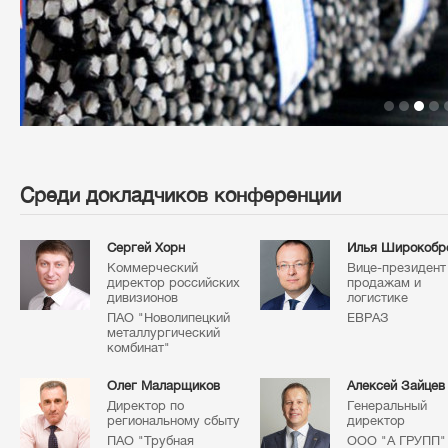
Среди докладчиков конференции
Сергей Хорн
Илья Широкобр
Коммерческий
Вице-президент
директор российских
продажам и
дивизионов
логистике
ПАО "Новолипецкий
ЕВРАЗ
металлургический
комбинат"
Олег Маларщиков
Алексей Зайцев
Директор по
Генеральный
региональному сбыту
директор
ПАО "Трубная
ООО "А ГРУПП"