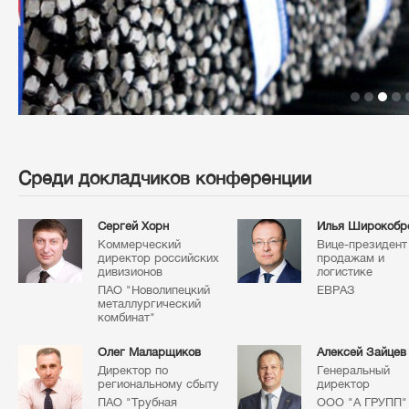
Среди докладчиков конференции
Сергей Хорн
Илья Широкобр
Коммерческий
Вице-президент
директор российских
продажам и
дивизионов
логистике
ПАО "Новолипецкий
ЕВРАЗ
металлургический
комбинат"
Олег Маларщиков
Алексей Зайцев
Директор по
Генеральный
региональному сбыту
директор
ПАО "Трубная
ООО "А ГРУПП"